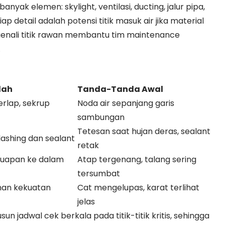
ak elemen: skylight, ventilasi, ducting, jalur pipa,
 detail adalah potensi titik masuk air jika material
enali titik rawan membantu tim maintenance
.
lah
Tanda-Tanda Awal
rlap, sekrup
Noda air sepanjang garis
sambungan
Tetesan saat hujan deras, sealant
lashing dan sealant
retak
 luapan ke dalam
Atap tergenang, talang sering
tersumbat
nan kekuatan
Cat mengelupas, karat terlihat
jelas
n jadwal cek berkala pada titik-titik kritis, sehingga