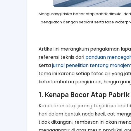
Mengurangi risiko bocor atap pabrik dimulai dar
penguatan dengan sealant serta tape waterpr
Artikel ini merangkum pengalaman lapa
referensi teknis dari
panduan mencegah 
serta
jurnal penelitian tentang manajemen
tema ini karena setiap tetes air yang ja
keterlambatan pengiriman, hingga gang
1. Kenapa Bocor Atap Pabri
Kebocoran atap jarang terjadi secara tib
hari dalam bentuk noda kecil, cat meng
tidak ditangani, rembesan ini akan mencar
mengganggu: di atas mesin produksi, are