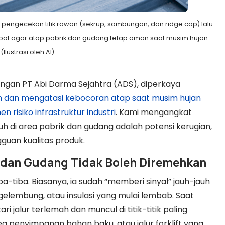
i pengecekan titik rawan (sekrup, sambungan, dan ridge cap) lalu
oof agar atap pabrik dan gudang tetap aman saat musim hujan.
(Ilustrasi oleh AI)
ngan PT Abi Darma Sejahtra (ADS), diperkaya
dan mengatasi kebocoran atap saat musim hujan
 risiko infrastruktur industri
. Kami mengangkat
tuh di area pabrik dan gudang adalah potensi kerugian,
guan kualitas produk.
k dan Gudang Tidak Boleh Diremehkan
a-tiba. Biasanya, ia sudah “memberi sinyal” jauh-jauh
gelembung, atau insulasi yang mulai lembab. Saat
i jalur terlemah dan muncul di titik-titik paling
a penyimpanan bahan baku, atau jalur forklift yang