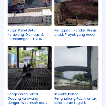
Pagar Panel Beton
Penggalian Pondasi Presisi
Karawang: Distribusi &
untuk Proyek yang Andal
Pemasangan PT ADS
Pengecoran Lantai
Inspeksi Kanopi
Gudang Karawang
Penghubung Pabrik untuk
dengan Wiremesh dan
Kelancaran Logistik