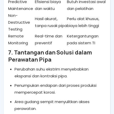
Predictive
Efisiensi biaya
Butuh investasi awal
Maintenance
dan waktu
dan pelatihan
Non-
Hasil akurat,
Perlu alat khusus,
Destructive
tanpa rusak pipa
biaya lebih tinggi
Testing
Remote
Real-time dan
Ketergantungan
Monitoring
preventif
pada sistem TI
7. Tantangan dan Solusi dalam
Perawatan Pipa
Perubahan suhu ekstrim menyebabkan
ekspansi dan kontraksi pipa.
Penumpukan endapan dari proses produksi
mempercepat korosi.
Area gudang sempit menyulitkan akses
perawatan.