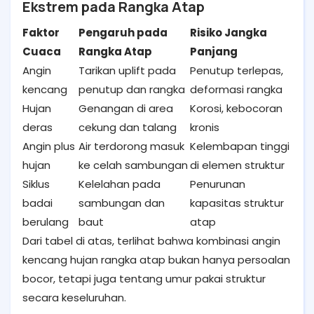
Ekstrem pada Rangka Atap
Faktor
Pengaruh pada
Risiko Jangka
Cuaca
Rangka Atap
Panjang
Angin
Tarikan uplift pada
Penutup terlepas,
kencang
penutup dan rangka
deformasi rangka
Hujan
Genangan di area
Korosi, kebocoran
deras
cekung dan talang
kronis
Angin plus
Air terdorong masuk
Kelembapan tinggi
hujan
ke celah sambungan
di elemen struktur
Siklus
Kelelahan pada
Penurunan
badai
sambungan dan
kapasitas struktur
berulang
baut
atap
Dari tabel di atas, terlihat bahwa kombinasi angin
kencang hujan rangka atap bukan hanya persoalan
bocor, tetapi juga tentang umur pakai struktur
secara keseluruhan.