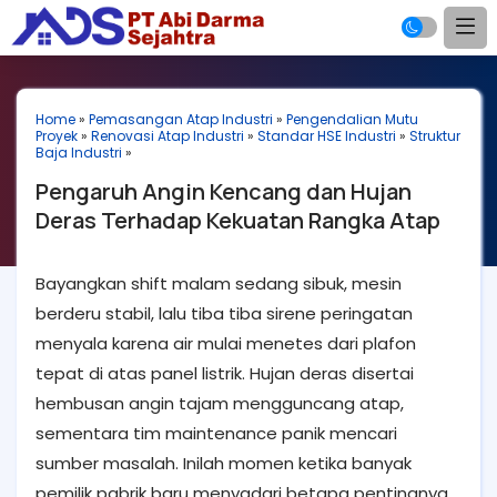
Home
»
Pemasangan Atap Industri
»
Pengendalian Mutu
Proyek
»
Renovasi Atap Industri
»
Standar HSE Industri
»
Struktur
Baja Industri
»
Pengaruh Angin Kencang dan Hujan
Deras Terhadap Kekuatan Rangka Atap
Bayangkan shift malam sedang sibuk, mesin
berderu stabil, lalu tiba tiba sirene peringatan
menyala karena air mulai menetes dari plafon
tepat di atas panel listrik. Hujan deras disertai
hembusan angin tajam mengguncang atap,
sementara tim maintenance panik mencari
sumber masalah. Inilah momen ketika banyak
pemilik pabrik baru menyadari betapa pentingnya