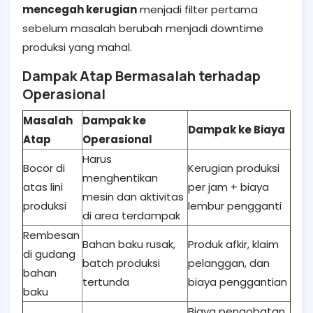
mencegah kerugian
menjadi filter pertama
sebelum masalah berubah menjadi downtime
produksi yang mahal.
Dampak Atap Bermasalah terhadap
Operasional
Masalah
Dampak ke
Dampak ke Biaya
Atap
Operasional
Harus
Bocor di
Kerugian produksi
menghentikan
atas lini
per jam + biaya
mesin dan aktivitas
produksi
lembur pengganti
di area terdampak
Rembesan
Bahan baku rusak,
Produk afkir, klaim
di gudang
batch produksi
pelanggan, dan
bahan
tertunda
biaya penggantian
baku
Biaya pengobatan,