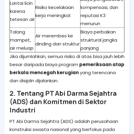
Lantai licin
Risiko kecelakaan
kompensasi, dan
karena
kerja meningkat
reputasi K3
tetesan air
menurun
Talang
Biaya perbaikan
Air merembes ke
mampet,
struktural jangka
dinding dan struktur
air meluap
panjang
Jika dijumlahkan, semua risiko di atas bisa jauh lebih
besar daripada biaya program
pemeriksaan atap
berkala mencegah kerugian
yang terencana
dan disiplin dijalankan.
2. Tentang PT Abi Darma Sejahtra
(ADS) dan Komitmen di Sektor
Industri
PT Abi Darma Sejahtra (ADS) adalah perusahaan
konstruksi swasta nasional yang berfokus pada