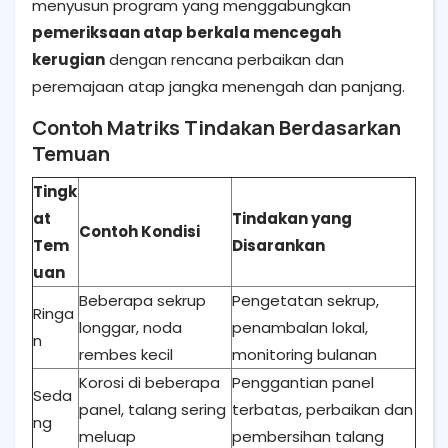
menyusun program yang menggabungkan
pemeriksaan atap berkala mencegah
kerugian
dengan rencana perbaikan dan
peremajaan atap jangka menengah dan panjang.
Contoh Matriks Tindakan Berdasarkan
Temuan
Tingk
at
Tindakan yang
Contoh Kondisi
Tem
Disarankan
uan
Beberapa sekrup
Pengetatan sekrup,
Ringa
longgar, noda
penambalan lokal,
n
rembes kecil
monitoring bulanan
Korosi di beberapa
Penggantian panel
Seda
panel, talang sering
terbatas, perbaikan dan
ng
meluap
pembersihan talang