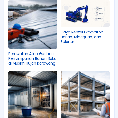
Biaya Rental Excavator:
Harian, Mingguan, dan
Bulanan
Perawatan Atap Gudang
Penyimpanan Bahan Baku
di Musim Hujan Karawang