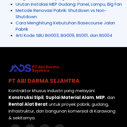
Urutan Instalasi MEP Gudang: Panel, Lampu, Big Fan
Metode Renovasi Pabrik: Shutdown vs Non-
Shutdown
Cara Menghitung Kebutuhan Basecourse Jalan
Pabrik
Arti Kode SBU BG003, BG009, BS001, dan BS004
PT ABI DARMA SEJAHTRA
Kontraktor khusus industri yang melayani
Konstruksi Sipil
,
Suplai Material Alam
,
MEP
, dan
Rental Alat Berat
untuk proyek pabrik, gudang,
infrastruktur, dan bangunan komersial di Karawang
& sekitarnya.