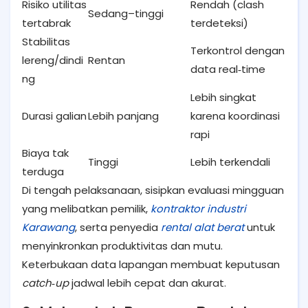
Risiko utilitas
Rendah (clash
Sedang–tinggi
tertabrak
terdeteksi)
Stabilitas
Terkontrol dengan
lereng/dindi
Rentan
data real‑time
ng
Lebih singkat
Durasi galian
Lebih panjang
karena koordinasi
rapi
Biaya tak
Tinggi
Lebih terkendali
terduga
Di tengah pelaksanaan, sisipkan evaluasi mingguan
yang melibatkan pemilik,
kontraktor industri
Karawang
, serta penyedia
rental alat berat
untuk
menyinkronkan produktivitas dan mutu.
Keterbukaan data lapangan membuat keputusan
catch‑up
jadwal lebih cepat dan akurat.