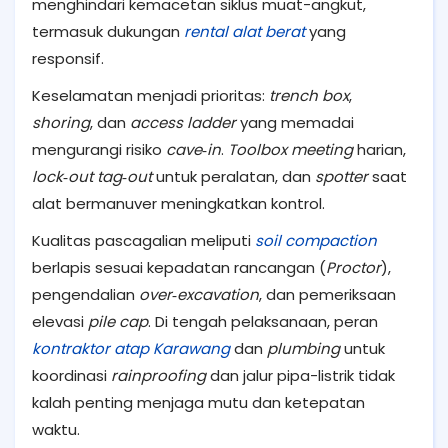
menghindari kemacetan siklus muat-angkut,
termasuk dukungan
rental alat berat
yang
responsif.
Keselamatan menjadi prioritas:
trench box
,
shoring
, dan
access ladder
yang memadai
mengurangi risiko
cave‑in
.
Toolbox meeting
harian,
lock‑out tag‑out
untuk peralatan, dan
spotter
saat
alat bermanuver meningkatkan kontrol.
Kualitas pascagalian meliputi
soil compaction
berlapis sesuai kepadatan rancangan (
Proctor
),
pengendalian
over‑excavation
, dan pemeriksaan
elevasi
pile cap
. Di tengah pelaksanaan, peran
kontraktor atap Karawang
dan
plumbing
untuk
koordinasi
rainproofing
dan jalur pipa-listrik tidak
kalah penting menjaga mutu dan ketepatan
waktu.