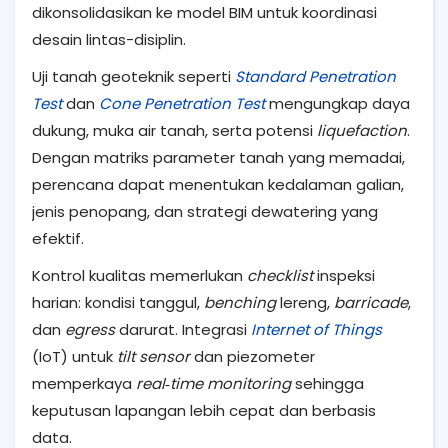
dikonsolidasikan ke model BIM untuk koordinasi
desain lintas-disiplin.
Uji tanah geoteknik seperti
Standard Penetration
Test
dan
Cone Penetration Test
mengungkap daya
dukung, muka air tanah, serta potensi
liquefaction
.
Dengan matriks parameter tanah yang memadai,
perencana dapat menentukan kedalaman galian,
jenis penopang, dan strategi dewatering yang
efektif.
Kontrol kualitas memerlukan
checklist
inspeksi
harian: kondisi tanggul,
benching
lereng,
barricade
,
dan
egress
darurat. Integrasi
Internet of Things
(IoT) untuk
tilt sensor
dan piezometer
memperkaya
real‑time monitoring
sehingga
keputusan lapangan lebih cepat dan berbasis
data.