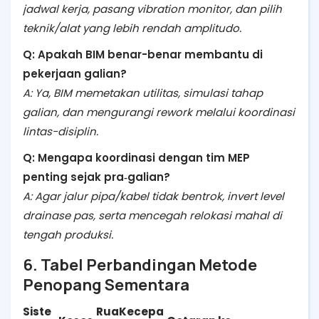
jadwal kerja, pasang
vibration monitor
, dan pilih
teknik/alat yang lebih rendah amplitudo.
Q: Apakah BIM benar-benar membantu di
pekerjaan galian?
A: Ya, BIM memetakan utilitas, simulasi tahap
galian, dan mengurangi
rework
melalui koordinasi
lintas-disiplin.
Q: Mengapa koordinasi dengan tim MEP
penting sejak pra‑galian?
A: Agar jalur pipa/kabel tidak bentrok,
invert level
drainase pas, serta mencegah relokasi mahal di
tengah produksi.
6. Tabel Perbandingan Metode
Penopang Sementara
Siste
Rua
Kecepa