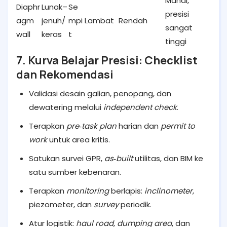
Mahal,
Diaphr
Lunak–
Se
presisi
agm
jenuh/
mpi
Lambat
Rendah
sangat
wall
keras
t
tinggi
7. Kurva Belajar Presisi: Checklist
dan Rekomendasi
Validasi desain galian, penopang, dan
dewatering melalui
independent check
.
Terapkan
pre‑task plan
harian dan
permit to
work
untuk area kritis.
Satukan survei GPR,
as‑built
utilitas, dan BIM ke
satu sumber kebenaran.
Terapkan
monitoring
berlapis:
inclinometer
,
piezometer, dan
survey
periodik.
Atur logistik:
haul road
,
dumping area
, dan