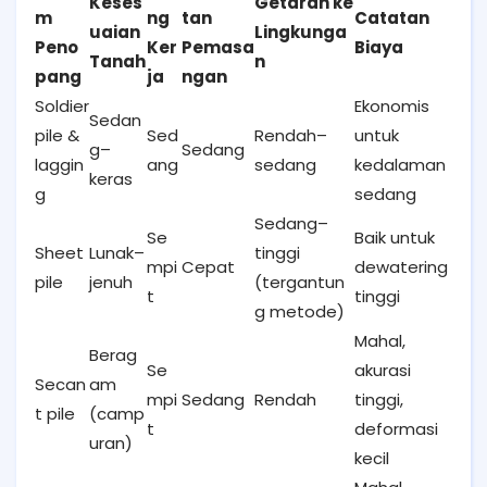
Keses
Getaran ke
m
ng
tan
Catatan
uaian
Lingkunga
Peno
Ker
Pemasa
Biaya
Tanah
n
pang
ja
ngan
Soldier
Ekonomis
Sedan
pile &
Sed
Rendah–
untuk
g–
Sedang
laggin
ang
sedang
kedalaman
keras
g
sedang
Sedang–
Se
Baik untuk
Sheet
Lunak–
tinggi
mpi
Cepat
dewatering
pile
jenuh
(tergantun
t
tinggi
g metode)
Mahal,
Berag
Se
akurasi
Secan
am
mpi
Sedang
Rendah
tinggi,
t pile
(camp
t
deformasi
uran)
kecil