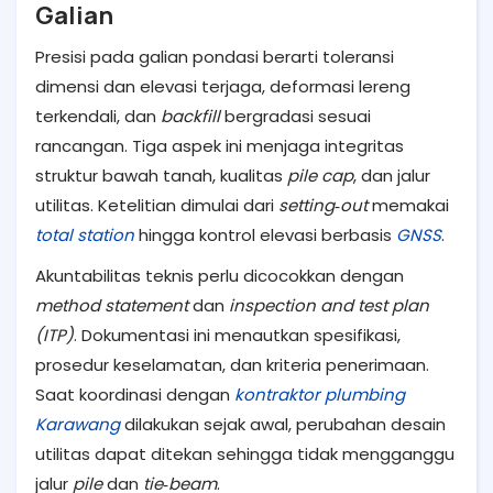
Galian
Presisi pada galian pondasi berarti toleransi
dimensi dan elevasi terjaga, deformasi lereng
terkendali, dan
backfill
bergradasi sesuai
rancangan. Tiga aspek ini menjaga integritas
struktur bawah tanah, kualitas
pile cap
, dan jalur
utilitas. Ketelitian dimulai dari
setting‑out
memakai
total station
hingga kontrol elevasi berbasis
GNSS
.
Akuntabilitas teknis perlu dicocokkan dengan
method statement
dan
inspection and test plan
(ITP)
. Dokumentasi ini menautkan spesifikasi,
prosedur keselamatan, dan kriteria penerimaan.
Saat koordinasi dengan
kontraktor plumbing
Karawang
dilakukan sejak awal, perubahan desain
utilitas dapat ditekan sehingga tidak mengganggu
jalur
pile
dan
tie‑beam
.