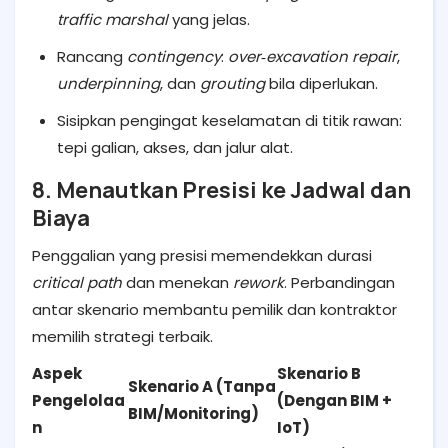
traffic marshal
yang jelas.
Rancang
contingency
:
over‑excavation repair
,
underpinning
, dan
grouting
bila diperlukan.
Sisipkan pengingat keselamatan di titik rawan:
tepi galian, akses, dan jalur alat.
8. Menautkan Presisi ke Jadwal dan
Biaya
Penggalian yang presisi memendekkan durasi
critical path
dan menekan
rework
. Perbandingan
antar skenario membantu pemilik dan kontraktor
memilih strategi terbaik.
Aspek
Skenario B
Skenario A (Tanpa
Pengelolaa
(Dengan BIM +
BIM/Monitoring)
n
IoT)