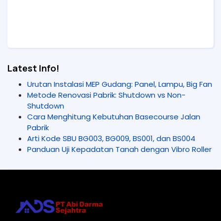
Latest Info!
Urutan Instalasi MEP Gudang: Panel, Lampu, Big Fan
Metode Renovasi Pabrik: Shutdown vs Non-
Shutdown
Cara Menghitung Kebutuhan Basecourse Jalan
Pabrik
Arti Kode SBU BG003, BG009, BS001, dan BS004
Panduan Uji Kepadatan Tanah dengan Vibro Roller