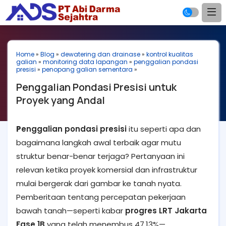
Home
»
Blog
»
dewatering dan drainase
»
kontrol kualitas
galian
»
monitoring data lapangan
»
penggalian pondasi
presisi
»
penopang galian sementara
»
Penggalian Pondasi Presisi untuk
Proyek yang Andal
P
enggalian pondasi presisi
itu seperti apa dan
bagaimana langkah awal terbaik agar mutu
struktur benar-benar terjaga? Pertanyaan ini
relevan ketika proyek komersial dan infrastruktur
mulai bergerak dari gambar ke tanah nyata.
Pemberitaan tentang percepatan pekerjaan
bawah tanah—seperti kabar
progres LRT Jakarta
Fase 1B
yang telah menembus 47,13%—