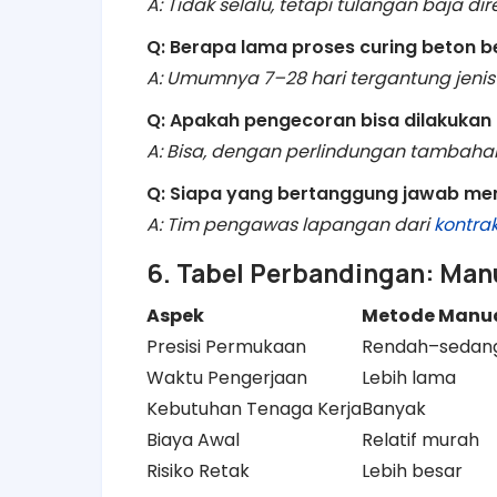
A: Tidak selalu, tetapi tulangan baja 
Q: Berapa lama proses curing beton 
A: Umumnya 7–28 hari tergantung jenis 
Q: Apakah pengecoran bisa dilakukan 
A: Bisa, dengan perlindungan tambahan 
Q: Siapa yang bertanggung jawab me
A: Tim pengawas lapangan dari
kontra
6. Tabel Perbandingan: Man
Aspek
Metode Manu
Presisi Permukaan
Rendah–sedan
Waktu Pengerjaan
Lebih lama
Kebutuhan Tenaga Kerja
Banyak
Biaya Awal
Relatif murah
Risiko Retak
Lebih besar