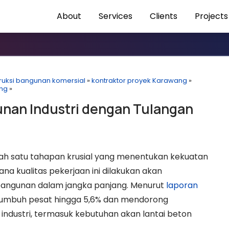
About
Services
Clients
Projects
ruksi bangunan komersial
»
kontraktor proyek Karawang
»
ang
»
nan Industri dengan Tulangan
ah satu tahapan krusial yang menentukan kekuatan
ana kualitas pekerjaan ini dilakukan akan
 bangunan dalam jangka panjang. Menurut
laporan
a tumbuh pesat hingga 5,6% dan mendorong
ndustri, termasuk kebutuhan akan lantai beton