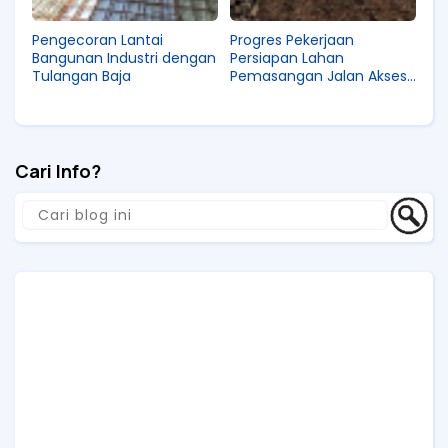
Pengecoran Lantai
Progres Pekerjaan
Bangunan Industri dengan
Persiapan Lahan
Tulangan Baja
Pemasangan Jalan Akses
Proyek
Cari Info?