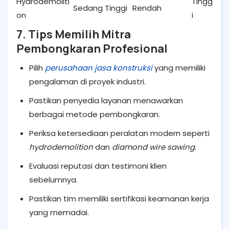
Hydrodemoliti
Tingg
Sedang
Tinggi
Rendah
on
i
7. Tips Memilih Mitra
Pembongkaran Profesional
Pilih
perusahaan jasa konstruksi
yang memiliki
pengalaman di proyek industri.
Pastikan penyedia layanan menawarkan
berbagai metode pembongkaran.
Periksa ketersediaan peralatan modern seperti
hydrodemolition
dan
diamond wire sawing
.
Evaluasi reputasi dan testimoni klien
sebelumnya.
Pastikan tim memiliki sertifikasi keamanan kerja
yang memadai.