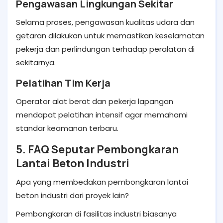
Pengawasan Lingkungan Sekitar
Selama proses, pengawasan kualitas udara dan
getaran dilakukan untuk memastikan keselamatan
pekerja dan perlindungan terhadap peralatan di
sekitarnya.
Pelatihan Tim Kerja
Operator alat berat dan pekerja lapangan
mendapat pelatihan intensif agar memahami
standar keamanan terbaru.
5. FAQ Seputar Pembongkaran
Lantai Beton Industri
Apa yang membedakan pembongkaran lantai
beton industri dari proyek lain?
Pembongkaran di fasilitas industri biasanya