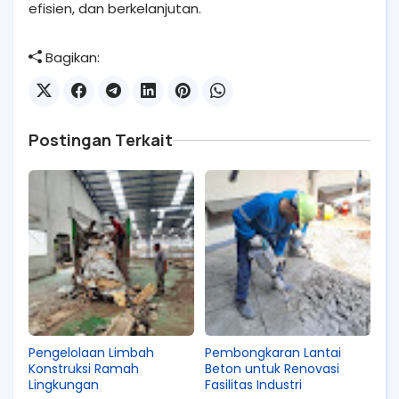
efisien, dan berkelanjutan.
Bagikan:
Postingan Terkait
Pengelolaan Limbah
Pembongkaran Lantai
Konstruksi Ramah
Beton untuk Renovasi
Lingkungan
Fasilitas Industri