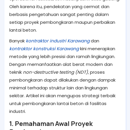
Oleh karena itu, pendekatan yang cermat dan
berbasis pengetahuan sangat penting dalam
setiap proyek pembongkaran maupun perbaikan
lantai beton.
Banyak
kontraktor industri Karawang
dan
kontraktor konstruksi Karawang
kini menerapkan
metode yang lebih presisi dan ramah lingkungan.
Dengan memanfaatkan alat berat modern dan
teknik
non-destructive testing (NDT)
, proses
pembongkaran dapat dilakukan dengan dampak
minimal terhadap struktur lain dan lingkungan
sekitar. Artikel ini akan mengupas strategi terbaik
untuk pembongkaran lantai beton di fasilitas
industri.
1. Pemahaman Awal Proyek