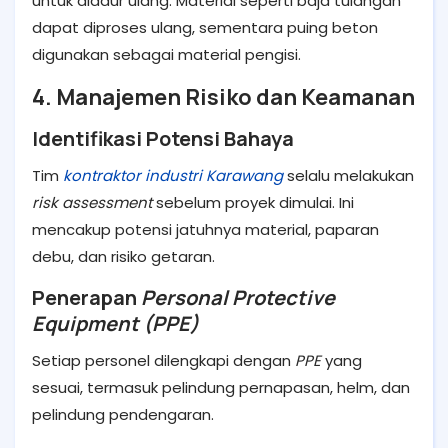
untuk didaur ulang. Material seperti baja tulangan
dapat diproses ulang, sementara puing beton
digunakan sebagai material pengisi.
4. Manajemen Risiko dan Keamanan
Identifikasi Potensi Bahaya
Tim
kontraktor industri Karawang
selalu melakukan
risk assessment
sebelum proyek dimulai. Ini
mencakup potensi jatuhnya material, paparan
debu, dan risiko getaran.
Penerapan
Personal Protective
Equipment (PPE)
Setiap personel dilengkapi dengan
PPE
yang
sesuai, termasuk pelindung pernapasan, helm, dan
pelindung pendengaran.