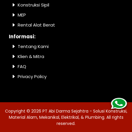
Konstruksi Sipil
MEP
Rental Alat Berat
Informasi:
Tentang Kami
Klien & Mitra
FAQ
Privacy Policy
Copyright ©
2026
PT Abi Darma Sejahtra - Solusi Konstruksi,
Material Alam, Mekanikal, Elektrikal, & Plumbing
. All rights
reserved.