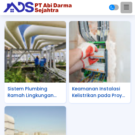
Sistem Plumbing
Keamanan Instalasi
Ramah Lingkungan
Kelistrikan pada Proyek
untuk Bangunan
Konstruksi Gedung
Komersial